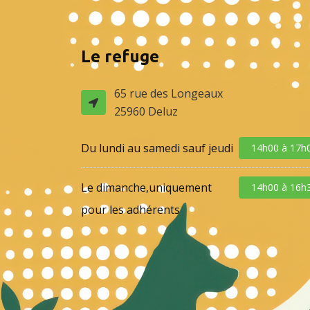
Le refuge
65 rue des Longeaux
25960 Deluz
Du lundi au samedi sauf jeudi
14h00 à 17h
Le dimanche,uniquement
14h00 à 16h
pour les adhérents