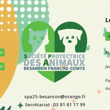
L
Ma
00
Je
30
Pa
ma
spa25-besancon@orange.fr
Secrétariat :
03 81 81 17 99