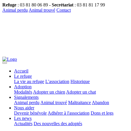
Refuge
: 03 81 80 06 89
- Secrétariat
: 03 81 81 17 99
Animal perdu
Animal trouvé
Contact
Accueil
Le refuge
La vie au refuge
L'association
Historique
Adoption
Modalités
Adopter un chien
Adopter un chat
Signalements
Animal perdu
Animal trouvé
Maltraitance
Abandon
Nous aider
Devenir bénévole
Adhérer à l'association
Dons et legs
Les news
Actualités
Des nouvelles des adoptés