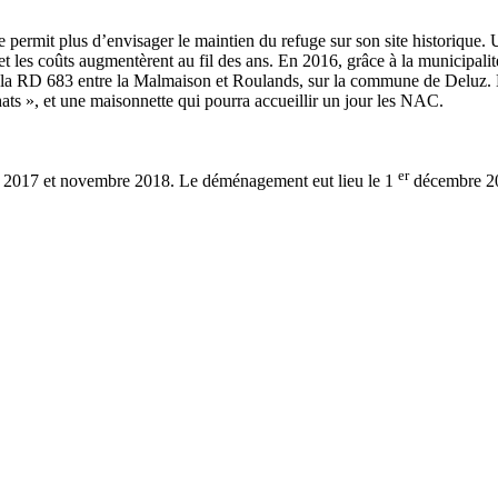
permit plus d’envisager le maintien du refuge sur son site historique
s et les coûts augmentèrent au fil des ans. En 2016, grâce à la municipa
e la RD 683 entre la Malmaison et Roulands, sur la commune de Deluz. 
ts », et une maisonnette qui pourra accueillir un jour les NAC.
er
bre 2017 et novembre 2018. Le déménagement eut lieu le 1
décembre 201