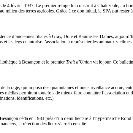
le 4 février 1937. Le premier refuge fut construit à Chalezeule, au bord
au milieu des terres agricoles. Grâce à ce don initial, la SPA put rester 
tence d’anciennes filiales à Gray, Dole et Baume-les-Dames, aujourd’h
ns et les legs et autorise l’association à représenter les animaux victimes
liothèque à Besançon et le premier
Trait d’Union
vit le jour. Ce bulleti
e la rage, qui imposa des quarantaines et une surveillance accrue, entr
les médias permirent toutefois de mieux faire connaître l’association et d
nations, identifications, etc.).
de Besançon céda en 1983 près d’un demi-hectare à l’hypermarché Rond 
nciers, la réfection des lieux s’arrêta ensuite.