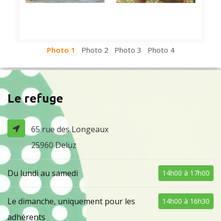
Photo 1
Photo 2
Photo 3
Photo 4
Le refuge
65 rue des Longeaux
25960 Deluz
Du lundi au samedi
14h00 à 17h00
Le dimanche, uniquement pour les
14h00 à 16h30
adhérents