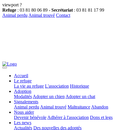
viewport ?
Refuge
: 03 81 80 06 89
- Secrétariat
: 03 81 81 17 99
Animal perdu
Animal trouvé
Contact
Accueil
Le refuge
La vie au refuge
L'association
Historique
Adoption
Modalités
Adopter un chien
Adopter un chat
Signalements
Animal perdu
Animal trouvé
Maltraitance
Abandon
Nous aider
Devenir bénévole
Adhérer à l'association
Dons et legs
Les news
Actualités
Des nouvelles des adoptés