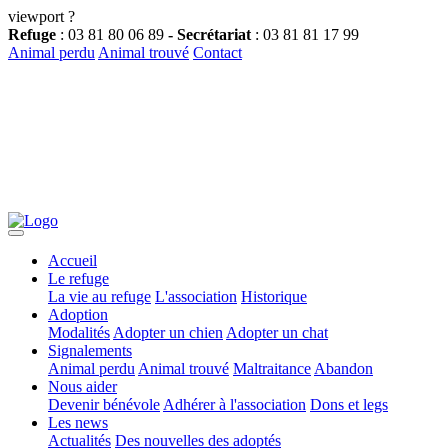
viewport ?
Refuge
: 03 81 80 06 89
- Secrétariat
: 03 81 81 17 99
Animal perdu
Animal trouvé
Contact
Accueil
Le refuge
La vie au refuge
L'association
Historique
Adoption
Modalités
Adopter un chien
Adopter un chat
Signalements
Animal perdu
Animal trouvé
Maltraitance
Abandon
Nous aider
Devenir bénévole
Adhérer à l'association
Dons et legs
Les news
Actualités
Des nouvelles des adoptés